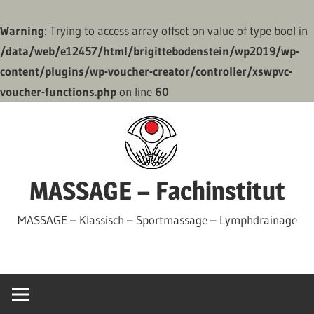
Warning
: Trying to access array offset on value of type bool in
/data/web/e12457/html/brigittebodenstein/wp2019/wp-
content/plugins/wp-voucher-creator/controller/xswpvc-
voucher-functions.php
on line
60
Zum
Inhalt
springen
MASSAGE – Fachinstitut
MASSAGE – Klassisch – Sportmassage – Lymphdrainage