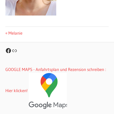
Beitragsnavigation
Vorheriger
Melanie
Beitrag:
Facebook
Link
GOOGLE MAPS - Anfahrtsplan und Rezension schreiben :
Hier klicken!