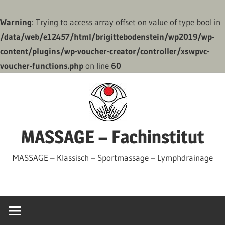
Warning
: Trying to access array offset on value of type bool in
/data/web/e12457/html/brigittebodenstein/wp2019/wp-
content/plugins/wp-voucher-creator/controller/xswpvc-
voucher-functions.php
on line
60
Zum
Inhalt
springen
MASSAGE – Fachinstitut
MASSAGE – Klassisch – Sportmassage – Lymphdrainage