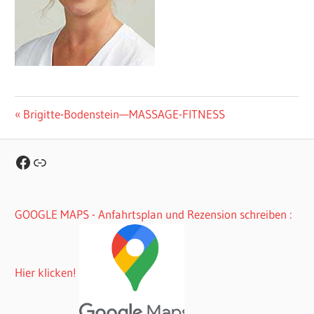
Beitragsnavigation
Vorheriger
Brigitte-Bodenstein—MASSAGE-FITNESS
Beitrag:
Facebook
Link
GOOGLE MAPS - Anfahrtsplan und Rezension schreiben :
Hier klicken!