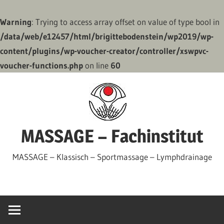
Warning
: Trying to access array offset on value of type bool in
/data/web/e12457/html/brigittebodenstein/wp2019/wp-
content/plugins/wp-voucher-creator/controller/xswpvc-
voucher-functions.php
on line
60
Zum
Inhalt
springen
MASSAGE – Fachinstitut
MASSAGE – Klassisch – Sportmassage – Lymphdrainage