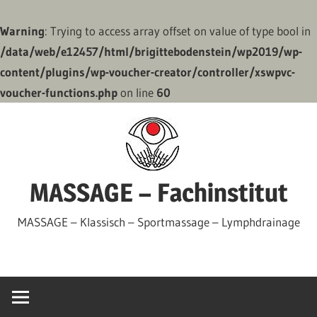
Warning
: Trying to access array offset on value of type bool in
/data/web/e12457/html/brigittebodenstein/wp2019/wp-
content/plugins/wp-voucher-creator/controller/xswpvc-
voucher-functions.php
on line
60
Zum
Inhalt
springen
MASSAGE – Fachinstitut
MASSAGE – Klassisch – Sportmassage – Lymphdrainage